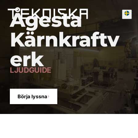
Ågesta
Kärnkraftv
erk
LJUDGUIDE
Börja lyssna